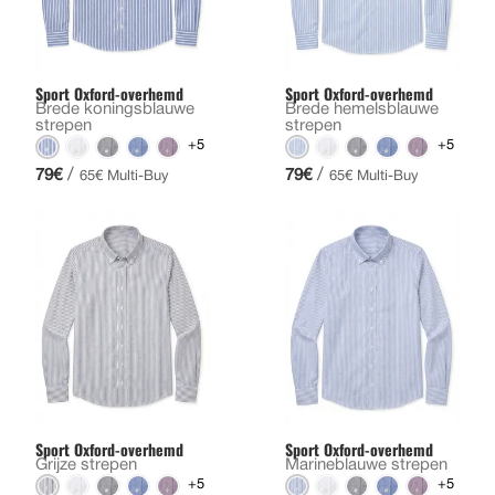
Sport Oxford-overhemd
Sport Oxford-overhemd
Brede koningsblauwe
Brede hemelsblauwe
strepen
strepen
+5
+5
/
/
79€
79€
65€ Multi-Buy
65€ Multi-Buy
Sport Oxford-overhemd
Sport Oxford-overhemd
Grijze strepen
Marineblauwe strepen
+5
+5