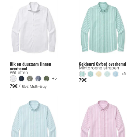
Dik en duurzaam linnen
Gekleurd Oxford overhemd
overhemd
Mintgroene strepen
Wit effen
+5
+5
79€
/
79€
65€ Multi-Buy