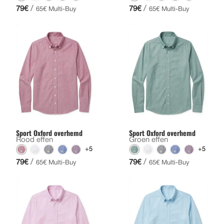
/
/
79€
79€
65€ Multi-Buy
65€ Multi-Buy
Sport Oxford overhemd
Sport Oxford overhemd
Rood effen
Groen effen
+5
+5
/
/
79€
79€
65€ Multi-Buy
65€ Multi-Buy