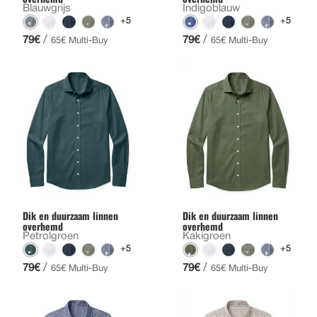
Blauwgrijs
Indigoblauw
+5
+5
/
/
79€
79€
65€ Multi-Buy
65€ Multi-Buy
Dik en duurzaam linnen
Dik en duurzaam linnen
overhemd
overhemd
Petrolgroen
Kakigroen
+5
+5
/
/
79€
79€
65€ Multi-Buy
65€ Multi-Buy