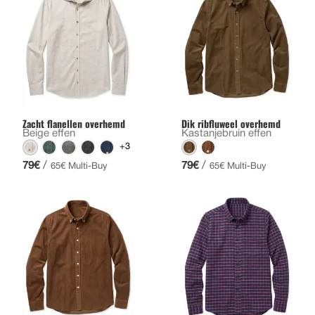
Zacht flanellen overhemd
Dik ribfluweel overhemd
Beige effen
Kastanjebruin effen
+3
/
/
79€
79€
65€ Multi-Buy
65€ Multi-Buy