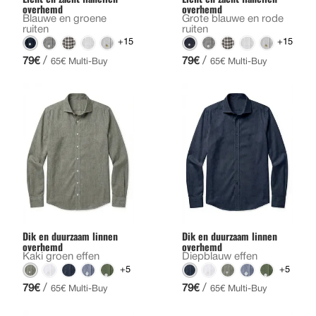
overhemd
overhemd
Blauwe en groene
Grote blauwe en rode
ruiten
ruiten
+15
+15
/
/
79€
79€
65€ Multi-Buy
65€ Multi-Buy
Dik en duurzaam linnen
Dik en duurzaam linnen
overhemd
overhemd
Kaki groen effen
Diepblauw effen
+5
+5
/
/
79€
79€
65€ Multi-Buy
65€ Multi-Buy