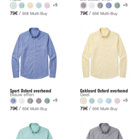
+5
+5
/
/
79€
79€
65€ Multi-Buy
65€ Multi-Buy
Sport Oxford overhemd
Gekleurd Oxford overhemd
Blauw effen
Geel
+5
+5
/
/
79€
79€
65€ Multi-Buy
65€ Multi-Buy