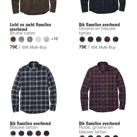
Licht en zacht flanellen
Dik flanellen overhemd
overhemd
Groene en blauwe
Bruine ruiten
tartan
+15
/
/
79€
79€
65€ Multi-Buy
65€ Multi-Buy
Dik flanellen overhemd
Dik flanellen overhemd
Blauwe tartan
Rode, groene en
blauwe tartan