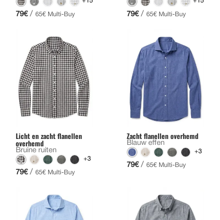
+15
+15
/
/
79€
79€
65€ Multi-Buy
65€ Multi-Buy
Licht en zacht flanellen
Zacht flanellen overhemd
overhemd
Blauw effen
Bruine ruiten
+3
+3
/
79€
65€ Multi-Buy
/
79€
65€ Multi-Buy