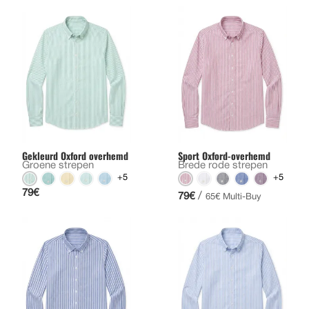
Gekleurd Oxford overhemd
Sport Oxford-overhemd
Groene strepen
Brede rode strepen
+5
+5
79€
/
79€
65€ Multi-Buy