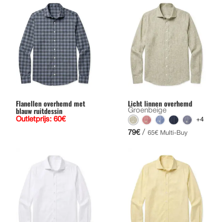
Flanellen overhemd met
Licht linnen overhemd
blauw ruitdessin
Groenbeige
Outletprijs: 60€
+4
/
79€
65€ Multi-Buy