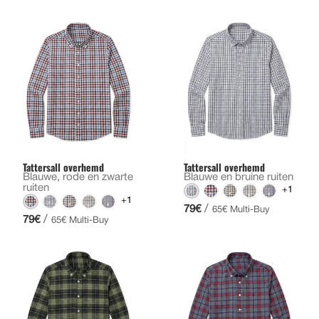
Tattersall overhemd
Tattersall overhemd
Blauwe, rode en zwarte
Blauwe en bruine ruiten
ruiten
+1
+1
/
79€
65€ Multi-Buy
/
79€
65€ Multi-Buy