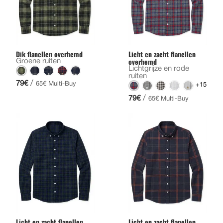
Dik flanellen overhemd
Licht en zacht flanellen
overhemd
Groene ruiten
Lichtgrijze en rode
ruiten
/
79€
65€ Multi-Buy
+15
/
79€
65€ Multi-Buy
Licht en zacht flanellen
Licht en zacht flanellen