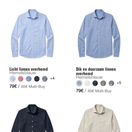
Licht linnen overhemd
Dik en duurzaam linnen
overhemd
Hemelsblauw
Hemelsblauw
+4
+5
/
79€
65€ Multi-Buy
/
79€
65€ Multi-Buy