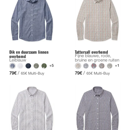
Dik en duurzaam linnen
Tattersall overhemd
overhemd
Fijne blauwe, rode,
Leiblauw
bruine en groene ruiten
+5
+1
/
/
79€
79€
65€ Multi-Buy
65€ Multi-Buy