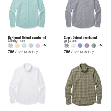
Gekleurd Oxford overhemd
Sport Oxford overhemd
Mintgroen
grijs uni
+5
+5
/
/
79€
79€
65€ Multi-Buy
65€ Multi-Buy