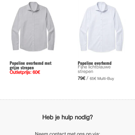
Popeline overhemd met
Popeline overhemd
grijze strepen
Fijne lichtblauwe
strepen
Outletprijs: 60€
/
79€
65€ Multi-Buy
Heb je hulp nodig?
Neem contact met ons op via: