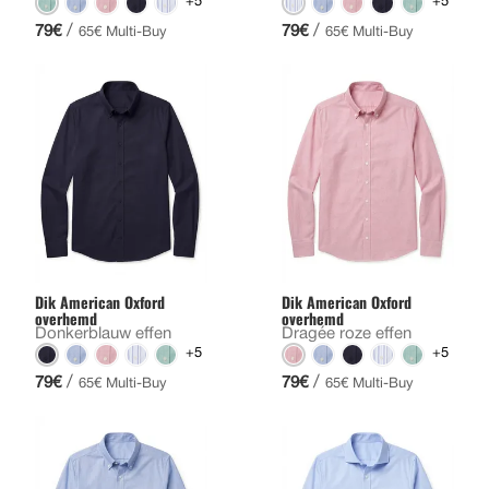
+5
+5
/
/
79€
79€
65€ Multi-Buy
65€ Multi-Buy
Dik American Oxford
Dik American Oxford
overhemd
overhemd
Donkerblauw effen
Dragée roze effen
+5
+5
/
/
79€
79€
65€ Multi-Buy
65€ Multi-Buy