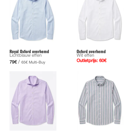
Royal Oxford overhemd
Oxford overhemd
Lichtblauw effen
Wit effen
Outletprijs: 60€
/
79€
65€ Multi-Buy