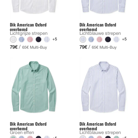
Dik American Oxford
Dik American Oxford
overhemd
overhemd
Lichtgrijze strepen
Lichtblauwe strepen
+5
+5
/
/
79€
79€
65€ Multi-Buy
65€ Multi-Buy
Dik American Oxford
Dik American Oxford
overhemd
overhemd
Groen effen
Lichtblauwe strepen