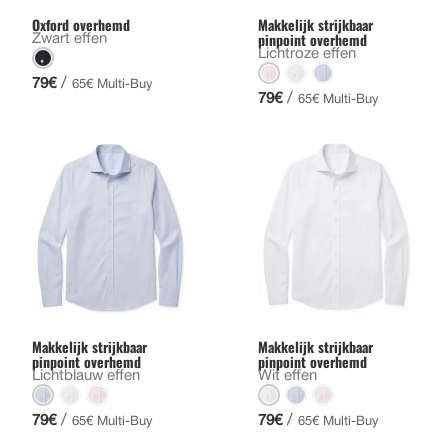
Oxford overhemd
Makkelijk strijkbaar
pinpoint overhemd
Zwart effen
Lichtroze effen
/
79€
65€ Multi-Buy
/
79€
65€ Multi-Buy
Makkelijk strijkbaar
Makkelijk strijkbaar
pinpoint overhemd
pinpoint overhemd
Lichtblauw effen
Wit effen
/
/
79€
79€
65€ Multi-Buy
65€ Multi-Buy