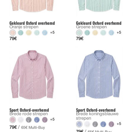
Gekleurd Oxford overhemd
Gekleurd Oxford overhemd
Oranje strepen
Groene strepen
+5
+5
79€
79€
Sport Oxford-overhemd
Sport Oxford-overhemd
Brede rode strepen
Brede koningsblauwe
strepen
+5
+5
/
79€
65€ Multi-Buy
/
79€