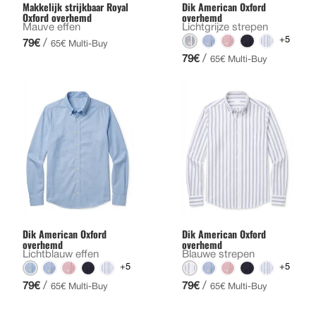
Makkelijk strijkbaar Royal
Dik American Oxford
Oxford overhemd
overhemd
Mauve effen
Lichtgrijze strepen
+5
/
79€
65€ Multi-Buy
/
79€
65€ Multi-Buy
Dik American Oxford
Dik American Oxford
overhemd
overhemd
Lichtblauw effen
Blauwe strepen
+5
+5
/
/
79€
79€
65€ Multi-Buy
65€ Multi-Buy