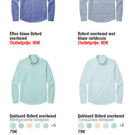
Effen blauw Oxford
Oxford overhemd met
overhemd
blauw ruitdessin
Outletprijs: 60€
Outletprijs: 60€
Gekleurd Oxford overhemd
Gekleurd Oxford overhemd
Mintgroene strepen
Turquoise strepen
+5
+5
79€
79€