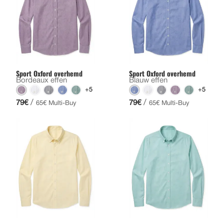
Sport Oxford overhemd
Sport Oxford overhemd
Bordeaux effen
Blauw effen
+5
+5
/
/
79€
79€
65€ Multi-Buy
65€ Multi-Buy