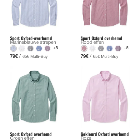
Sport Oxford-overhemd
Sport Oxford overhemd
Marineblauwe strepen
Rood effen
+5
+5
/
/
79€
79€
65€ Multi-Buy
65€ Multi-Buy
Sport Oxford overhemd
Gekleurd Oxford overhemd
Groen effen
Roze