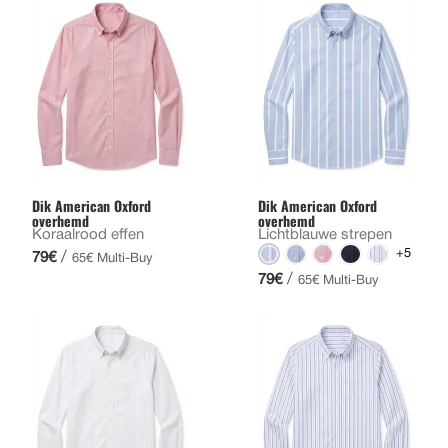
Dik American Oxford
Dik American Oxford
overhemd
overhemd
Koraalrood effen
Lichtblauwe strepen
+5
/
79€
65€ Multi-Buy
/
79€
65€ Multi-Buy