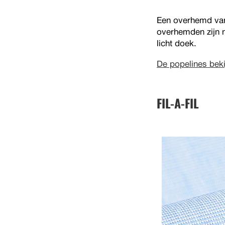
Een overhemd van
overhemden zijn n
licht doek.
De popelines beki
FIL-A-FIL