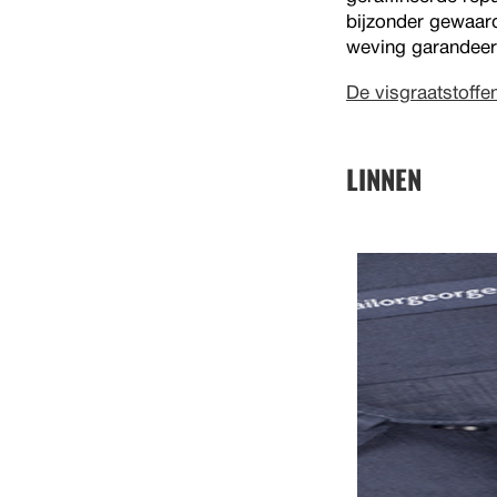
bijzonder gewaard
weving garandeer
De visgraatstoffe
LINNEN