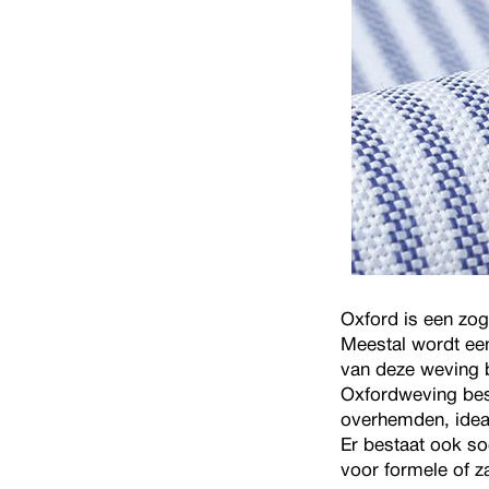
Oxford is een zo
Meestal wordt een
van deze weving 
Oxfordweving best
overhemden, ideaa
Er bestaat ook so
voor formele of z