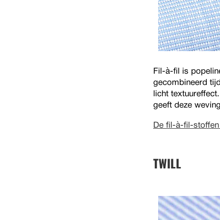
Fil-à-fil is pope
gecombineerd tijd
licht textuureffec
geeft deze weving
De fil-à-fil-stoffe
TWILL