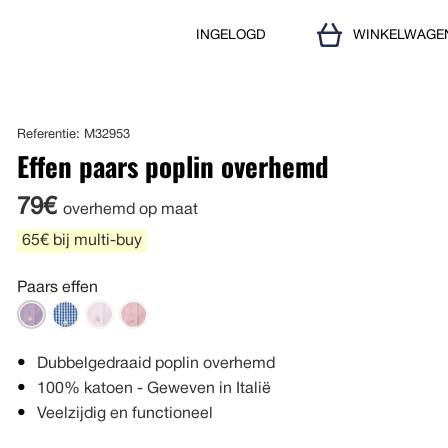
INGELOGD
WINKELWAGE
Referentie: M32953
Effen paars poplin overhemd
79€
overhemd op maat
65€ bij multi-buy
Paars effen
Dubbelgedraaid poplin overhemd
100% katoen - Geweven in Italië
Veelzijdig en functioneel