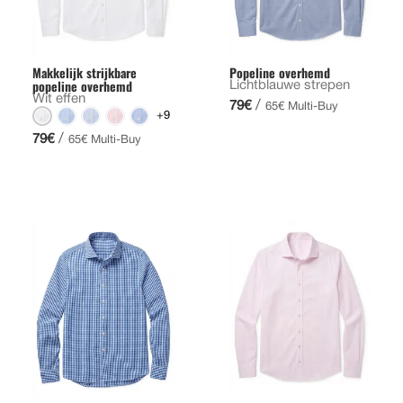
Makkelijk strijkbare
Popeline overhemd
popeline overhemd
Lichtblauwe strepen
Wit effen
/
79€
65€ Multi-Buy
+9
/
79€
65€ Multi-Buy