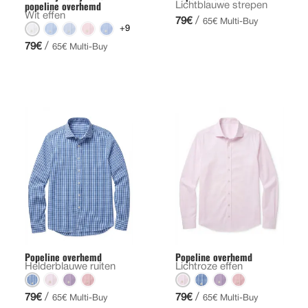
popeline overhemd
Lichtblauwe strepen
Wit effen
/
79€
65€ Multi-Buy
+9
/
79€
65€ Multi-Buy
Popeline overhemd
Popeline overhemd
Helderblauwe ruiten
Lichtroze effen
/
/
79€
79€
65€ Multi-Buy
65€ Multi-Buy