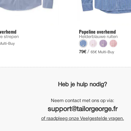
overhemd
Popeline overhemd
we strepen
Helderblauwe ruiten
Multi-Buy
/
79€
65€ Multi-Buy
Heb je hulp nodig?
Neem contact met ons op via:
support@tailorgeorge.fr
of raadpleeg onze Veelgestelde vragen.