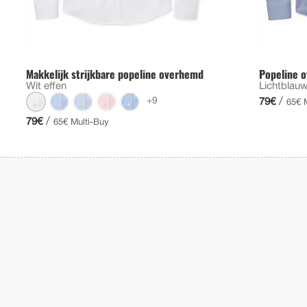
Makkelijk strijkbare popeline overhemd
Popeline 
Wit effen
Lichtblau
+9
/
79€
65€ 
/
79€
65€ Multi-Buy