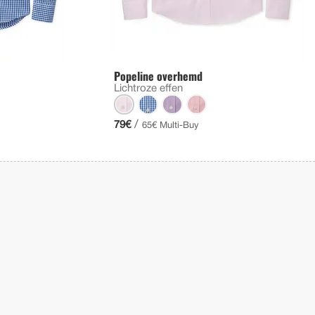
Popeline overhemd
Lichtroze effen
/
79€
65€ Multi-Buy