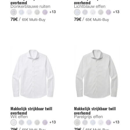
overhemd
overhemd
Donkerblauwe ruiten
Lichtblauw effen
+13
+13
/
/
79€
79€
65€ Multi-Buy
65€ Multi-Buy
Makkelijk strijkbaar twill
Makkelijk strijkbaar twill
overhemd
overhemd
Wit effen
Parelgrijs effen
+13
+13
/
/