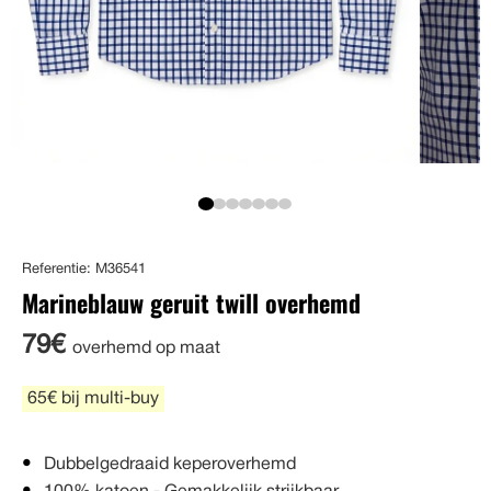
Referentie: M36541
Marineblauw geruit twill overhemd
79€
overhemd op maat
65€ bij multi-buy
Dubbelgedraaid keperoverhemd