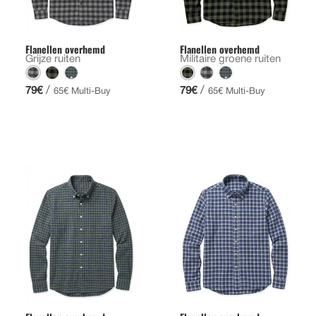
Flanellen overhemd
Flanellen overhemd
Grijze ruiten
Militaire groene ruiten
/
/
79€
79€
65€ Multi-Buy
65€ Multi-Buy